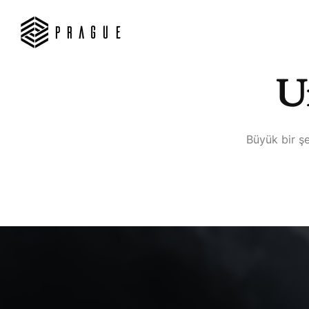
Uf
Büyük bir şe