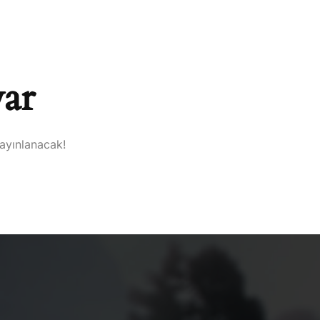
DA
HIZMETLERIMIZ
PROJELER
İLETIŞIM
var
yayınlanacak!