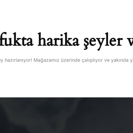
ANASAYFA
HAKKIMIZ
ukta harika şeyler 
y hazırlanıyor! Mağazamız üzerinde çalışılıyor ve yakında 